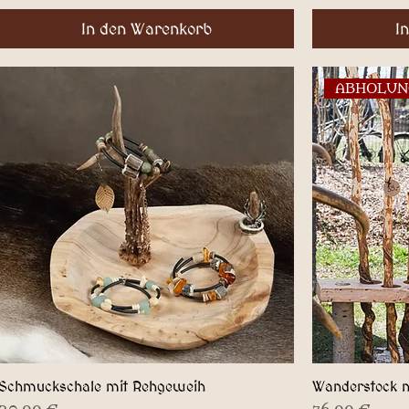
In den Warenkorb
I
ABHOLUN
Schmuckschale mit Rehgeweih
Wanderstock n
Schnellansicht