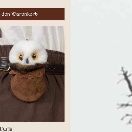
n den Warenkorb
Uwila
Schnellansicht