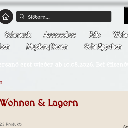
Schmuck
Accessoires
Felle
Wohn
deen
Mystery Boxen
Schnäppchen
ersand erst wieder ab 10.08.2026. Bei Eilsen
n
Wohnen & Lagern
23 Produkte
So