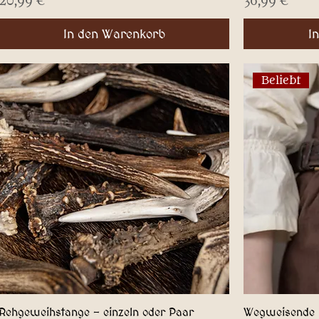
Preis
Preis
20,99 €
36,99 €
In den Warenkorb
I
Beliebt
Rehgeweihstange - einzeln oder Paar
Wegweisende 
Schnellansicht