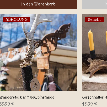
In den Warenkorb
ABHOLUNG
Beliebt
Wanderstock mit Geweihstange
Kerzenhalter 
Schnellansicht
Preis
Preis
35,99 €
45,99 €