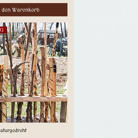
n den Warenkorb
G
aturgedreht
Schnellansicht