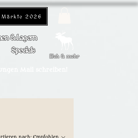
Märkte 2026
en & Lagern
Specials
Elch & mehr
dungen Mail schreiben!
rtieren nach:
Empfohlen