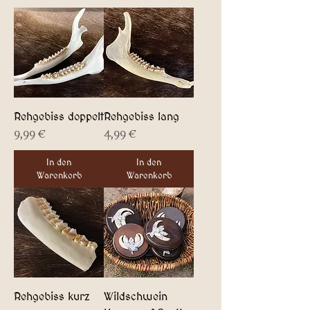
Rehgebiss doppelt
Rehgebiss lang
Preis
Preis
9,99 €
4,99 €
In den
In den
Warenkorb
Warenkorb
Rehgebiss kurz
Wildschwein