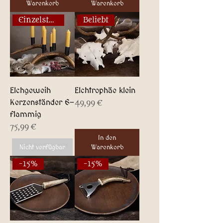
Warenkorb
Warenkorb
Einzelstück!
Beliebt
Elchgeweih
Elchtrophäe klein
Kerzenständer 6-
Preis
49,99 €
flammig
Preis
75,99 €
In den
Nicht verfügbar
Warenkorb
-15%
-15%