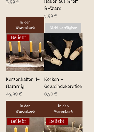
Hauer auf Brett
Preis
2,99 €
B-Ware
Preis
5,99 €
In den
Warenkorb
Nicht verfügbar
Beliebt
Kerzenhalter 4-
Korken -
flammig
Geweihdekoration
Preis
Preis
45,99 €
6,50 €
In den
In den
Warenkorb
Warenkorb
Beliebt
Beliebt