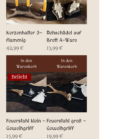
Kerzenhalter 3-
Rehschädel auf
flammig
Brett A-Ware
Preis
Preis
42,99 €
13,99 €
In den
In den
Warenkorb
Warenkorb
Beliebt
Feuerstahl klein -
Feuerstahl groß -
Geweihgriff
Geweihgriff
Preis
Preis
15,99 €
19,99 €