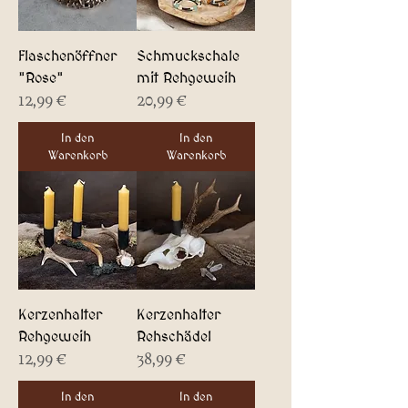
Flaschenöffner
Schmuckschale
"Rose"
mit Rehgeweih
Preis
Preis
12,99 €
20,99 €
In den
In den
Warenkorb
Warenkorb
Kerzenhalter
Kerzenhalter
Rehgeweih
Rehschädel
Preis
Preis
12,99 €
38,99 €
In den
In den