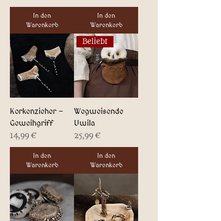
In den
In den
Warenkorb
Warenkorb
Beliebt
Korkenzieher -
Wegweisende
Geweihgriff
Uwila
Preis
Preis
14,99 €
25,99 €
In den
In den
Warenkorb
Warenkorb