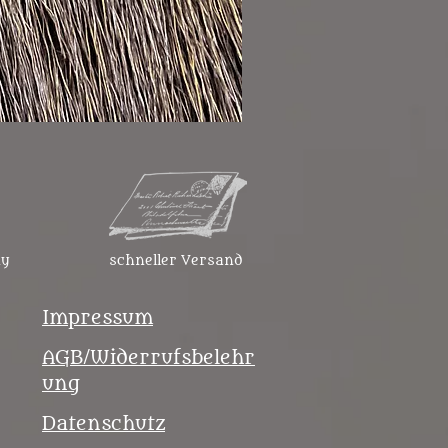
Gürteltasche mit Geweihver
Preis
45,99 €
ny
schneller Versand
Impressum
AGB/Widerrufsbelehr
ung
Datenschutz