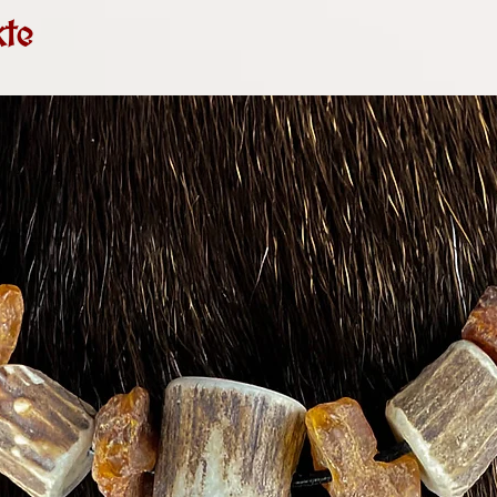
Aufgrund des Kle
te
19 UStG (umsatzs
keine Umsatzsteu
auch nicht aus.