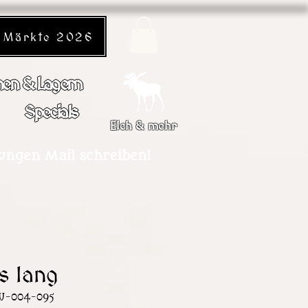
Märkte 2026
en & Lagern
Specials
Elch & mehr
dungen Mail schreiben!
s lang
W-004-095