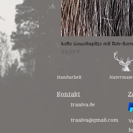
Kette Geweihspitze mit Roh-Bern
Preis
29,99 €
Handarbeit
Naturmate
Kontakt
Z
traalva.de
traalva@gmail.com
V
b