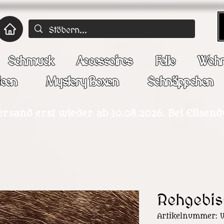
Schmuck
Accessoires
Felle
Wohn
deen
Mystery Boxen
Schnäppchen
ersand erst wieder ab 10.08.2026. Bei Eilsen
Rehgebis
Artikelnummer: 