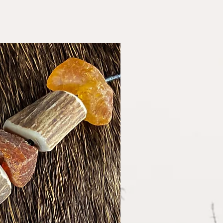
inunternehmerstatus gem. §
teuerbefreit) erheben wir
er und weisen diese daher
Einzelstück!