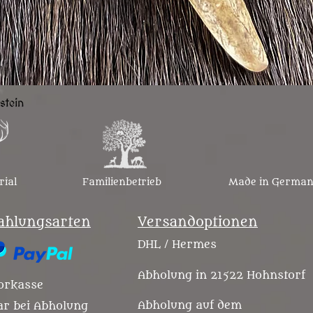
Schnellansicht
stein
rial
Familienbetrieb
Made in Germa
ahlungsarten
Versandoptionen
DHL / Hermes
Abholung in 21522 Hohnstorf
orkasse
Abholung auf dem
ar bei Abholung