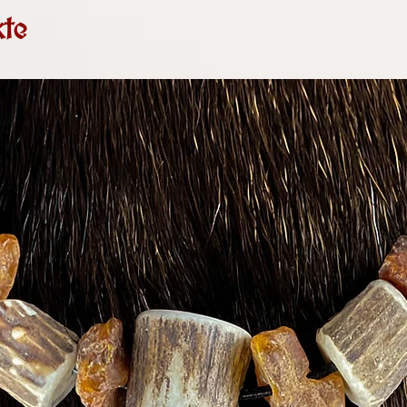
Buscheberg 32, 2
Outfit.
te
Die Pfoten sind p
Aufgrund des Kle
hoher Qualität. 
19 UStG (umsatzs
artgerechter, deu
keine Umsatzsteu
ausdrücklich
nic
auch nicht aus.
Käfighaltung. Al
ausschließlich v
vulpes vulpes
. Al
haben bis zu ih
Bestandsregulieru
Bitte beachte, das
weshalb alle Pfo
Größe und Färbu