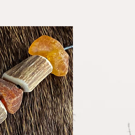
1522 Hohnstorf
rofessionell gegerbt und von
inunternehmerstatus gem. §
Sie stammen aus
teuerbefreit) erheben wir
tscher Jagd. Es handelt sich
er und weisen diese daher
Einzelstück!
ht
um Füchse aus
le Pfoten stammen
om europäischen Rotfuchs
le von uns verwendeten Tiere
rem Tod im Rahmen der
ng in Freiheit gelebt.
s Fell ein Naturprodukt ist,
ten geringe Unterschiede in
ng aufweisen.