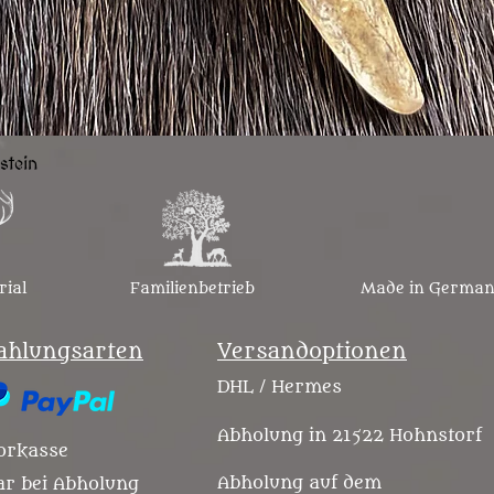
Schnellansicht
stein
rial
Familienbetrieb
Made in Germa
ahlungsarten
Versandoptionen
DHL / Hermes
Abholung in 21522 Hohnstorf
orkasse
Abholung auf dem
ar bei Abholung