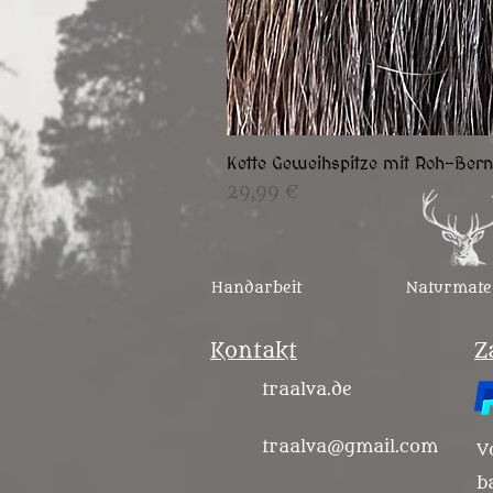
Kette Geweihspitze mit Roh-Bern
Preis
29,99 €
Handarbeit
Naturmate
Kontakt
Z
traalva.de
traalva@gmail.com
V
b