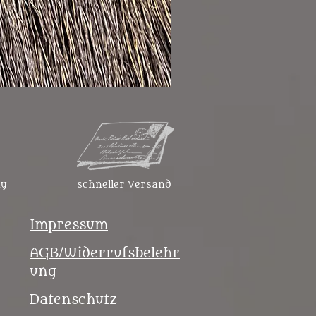
Gürteltasche mit Geweihver
Preis
45,99 €
ny
schneller Versand
Impressum
AGB/Widerrufsbelehr
ung
Datenschutz