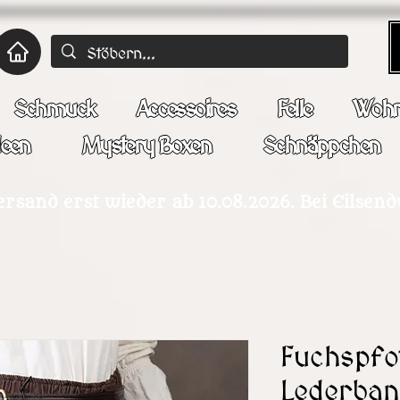
Schmuck
Accessoires
Felle
Wohn
deen
Mystery Boxen
Schnäppchen
ersand erst wieder ab 10.08.2026. Bei Eilsen
Fuchspfo
Lederba