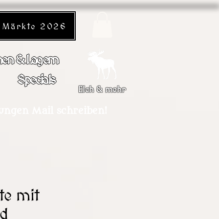
Märkte 2026
en & Lagern
Specials
Elch & mehr
dungen Mail schreiben!
te mit
nd