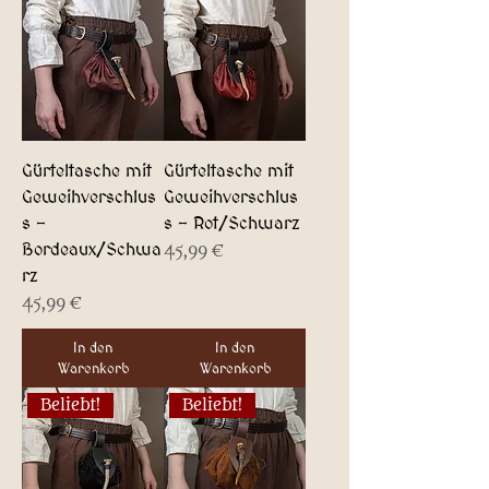
Gürteltasche mit
Gürteltasche mit
Geweihverschlus
Geweihverschlus
s -
s - Rot/Schwarz
Bordeaux/Schwa
Preis
45,99 €
rz
Preis
45,99 €
In den
In den
Warenkorb
Warenkorb
Beliebt!
Beliebt!