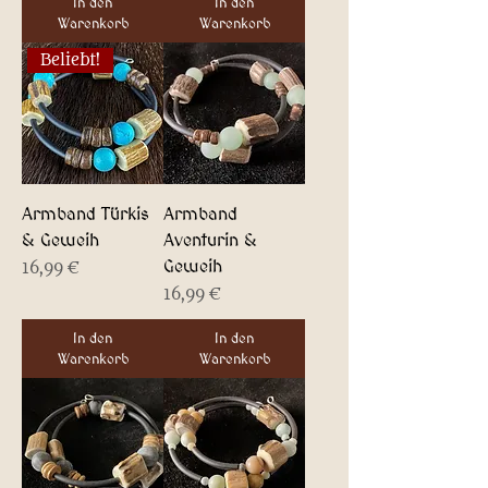
In den
In den
Warenkorb
Warenkorb
Beliebt!
Armband Türkis
Armband
& Geweih
Aventurin &
Geweih
Preis
16,99 €
Preis
16,99 €
In den
In den
Warenkorb
Warenkorb