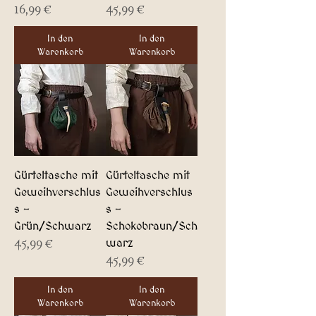
Preis
Preis
16,99 €
45,99 €
In den
In den
Warenkorb
Warenkorb
Gürteltasche mit
Gürteltasche mit
Geweihverschlus
Geweihverschlus
s -
s -
Grün/Schwarz
Schokobraun/Sch
warz
Preis
45,99 €
Preis
45,99 €
In den
In den
Warenkorb
Warenkorb