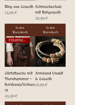
Ring aus Geweih
Schmuckschale
mit Rehgeweih
Preis
12,99 €
Preis
20,99 €
In den
In den
Warenkorb
Warenkorb
Einzelstück!
Gürteltasche mit
Armband Unakit
Thorshammer -
& Geweih
Bordeaux/Schwa
Preis
16,99 €
rz
Preis
45,99 €