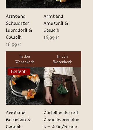
Armband
Armband
Schwarzer
Amazonit &
Labradorit &
Geweih
Geweih
Preis
16,99 €
Preis
16,99 €
In den
In den
Warenkorb
Warenkorb
Beliebt!
Armband
Gürteltasche mit
Bernstein &
Geweihverschlus
Geweih
s - Grün/Braun