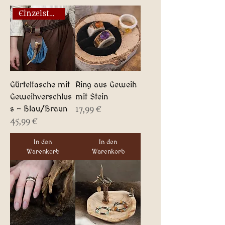
Einzelstück!
Gürteltasche mit
Ring aus Geweih
Geweihverschlus
mit Stein
s - Blau/Braun
Preis
17,99 €
Preis
45,99 €
In den
In den
Warenkorb
Warenkorb