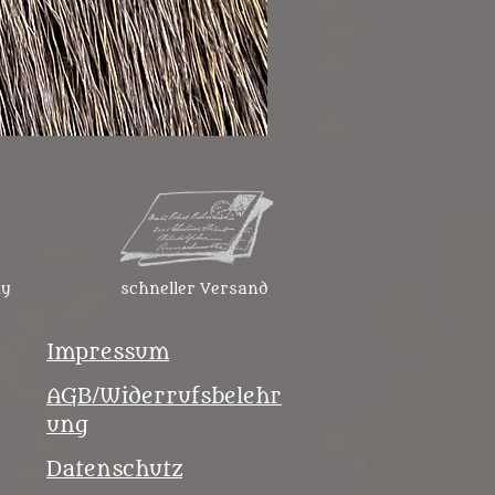
Gürteltasche mit Geweihver
Preis
45,99 €
ny
schneller Versand
Impressum
AGB/Widerrufsbelehr
ung
Datenschutz