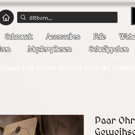
Schmuck
Accessoires
Felle
Wohn
deen
Mystery Boxen
Schnäppchen
ersand erst wieder ab 10.08.2026. Bei Eilsen
Paar Oh
Geweihs