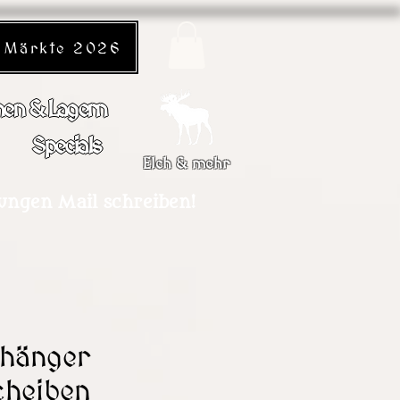
Märkte 2026
en & Lagern
Specials
Elch & mehr
dungen Mail schreiben!
rhänger
cheiben