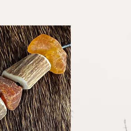
1522 Hohnstorf
t. Auch als liebevolles
 sehr gut geeignet.
inunternehmerstatus gem. §
teuerbefreit) erheben wir
er und weisen diese daher
Einzelstück!