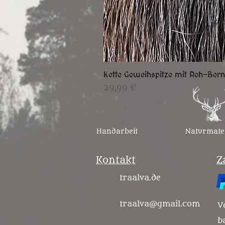
Kette Geweihspitze mit Roh-Bern
Preis
29,99 €
Handarbeit
Naturmate
Kontakt
Z
traalva.de
traalva@gmail.com
V
b