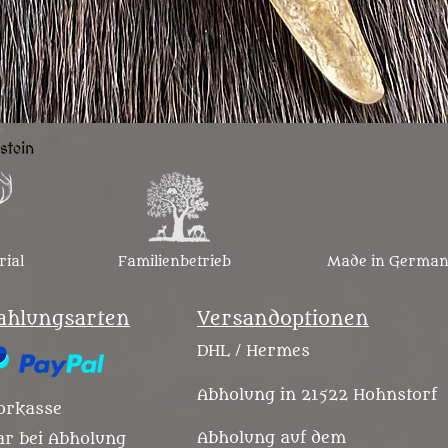
Schnellansicht
stein
rial
Familienbetrieb
Made in Germa
ahlungsarten
Versandoptionen
DHL / Hermes
Abholung in 21522 Hohnstorf
orkasse
Abholung auf dem
ar bei Abholung