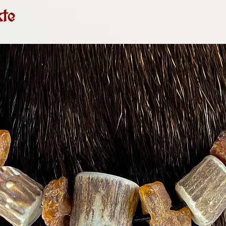
ca. 3 x 2 cm
Buscheberg 32, 2
Naturverbundenhei
te
Geschenk sind sie
Aufgrund des Kle
19 UStG (umsatzs
keine Umsatzsteu
auch nicht aus.