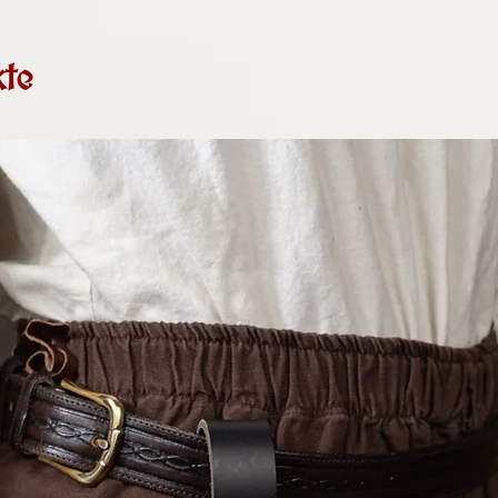
Beuteldurchme
auch in Deinem K
für Riemen mi
Hersteller: Trääl
Mit einem Beutel
100% Handarbe
Buscheberg 32, 2
sind sie sehr ge
te
nach historis
Platz, für beinah
Aufgrund des Kle
Mittelaltermarkt 
19 UStG (umsatzs
Leckerli-Beutel f
keine Umsatzsteu
geeignet.
auch nicht aus.
Durch die praktis
sich an Gürteln 
bis zu 68mm prob
Verschlossen wer
echten Rehgeweih
deutscher Jagd.