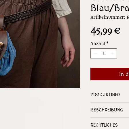
Blau/Br
Artikelnummer: 
Pr
45,99 €
Anzahl
*
In 
PRODUKTINFO
Lederbeutel mi
BESCHREIBUNG
einzigartiger 
aus artgerecht
Unsere Gürteltas
hochwertiges 
RECHTLICHES
Klassiker in uns