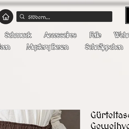
Schmuck
Accessoires
Felle
Wohn
deen
Mystery Boxen
Schnäppchen
ersand erst wieder ab 10.08.2026. Bei Eilsen
Gürteltas
Geweihve