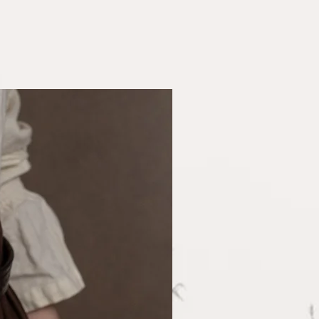
sser 35cm
leiderschrank nicht fehlen!
t 68mm Breite
va, Rieke Kleinert, Am
durchmesser von ca. 35cm
it von Träälva
1522 Hohnstorf
räumig und bieten jede Menge
chem Vorbild
e alles, was man auf einem
inunternehmerstatus gem. §
so benötigt. Auch als
teuerbefreit) erheben wir
ür den Jagdhund sind sie gut
er und weisen diese daher
che Lederschlaufe lassen sie
mit einer Riemenbreite von
lemlos befestigen.
den sie mit einer ganzen,
stange aus artgerechter,