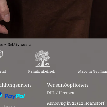
Schnellansicht
uss - Rot/Schwarz
rial
Familienbetrieb
Made in Germa
ahlungsarten
Versandoptionen
DHL / Hermes
Abholung in 21522 Hohnstorf
orkasse