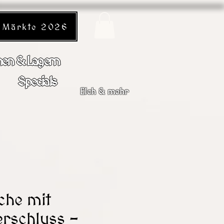
Märkte 2026
en & Lagern
Specials
Elch & mehr
dungen Mail schreiben!
che mit
rschluss -